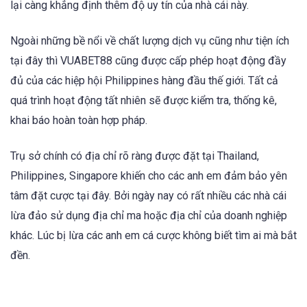
lại càng khẳng định thêm độ uy tín của nhà cái này.
Ngoài những bề nổi về chất lượng dịch vụ cũng như tiện ích
tại đây thì VUABET88 cũng được cấp phép hoạt động đầy
đủ của các hiệp hội Philippines hàng đầu thế giới. Tất cả
quá trình hoạt động tất nhiên sẽ được kiểm tra, thống kê,
khai báo hoàn toàn hợp pháp.
Trụ sở chính có địa chỉ rõ ràng được đặt tại Thailand,
Philippines, Singapore khiến cho các anh em đảm bảo yên
tâm đặt cược tại đây. Bởi ngày nay có rất nhiều các nhà cái
lừa đảo sử dụng địa chỉ ma hoặc địa chỉ của doanh nghiệp
khác. Lúc bị lừa các anh em cá cược không biết tìm ai mà bắt
đền.