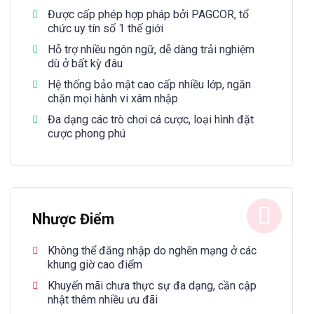
Được cấp phép hợp pháp bởi PAGCOR, tổ
chức uy tín số 1 thế giới
Hỗ trợ nhiều ngôn ngữ, dễ dàng trải nghiệm
dù ở bất kỳ đâu
Hệ thống bảo mật cao cấp nhiều lớp, ngăn
chặn mọi hành vi xâm nhập
Đa dạng các trò chơi cá cược, loại hình đặt
cược phong phú
Nhược Điểm
Không thể đăng nhập do nghẽn mạng ở các
khung giờ cao điểm
Khuyến mãi chưa thực sự đa dạng, cần cập
nhật thêm nhiều ưu đãi