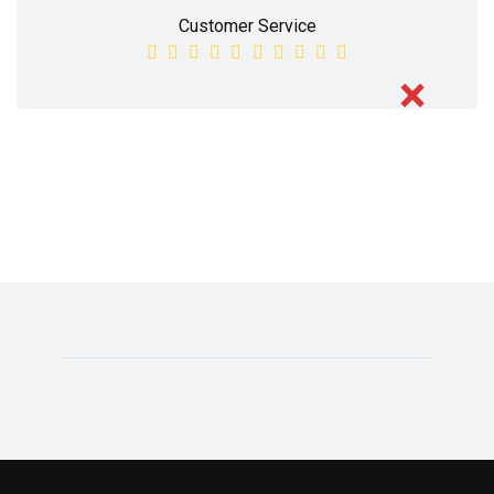
Customer Service