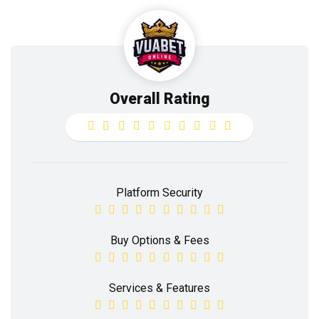
Overall Rating
Platform Security
Buy Options & Fees
Services & Features